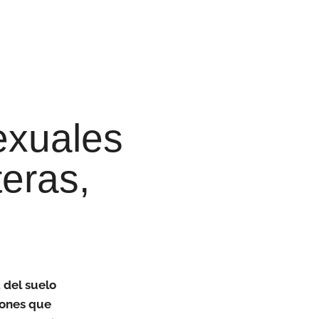
exuales
eras,
 del suelo
iones que