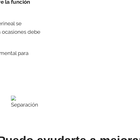
e la función
rineal se
en ocasiones debe
amental para